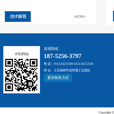
咨询热线：
187-5256-3797
电 话：0514-84216369 0514-84212540
地 址：江苏高邮市送桥镇工业园区
更多联系方式
Copyrig