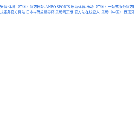
安博·体育（中国）官方网站-ANBO SPORTS
乐动体育-乐动（中国）一站式服务官方
式服务官方网站
日本vs荷兰世界杯
乐动网页版·官方站在线登入_乐动（中国）
西班牙