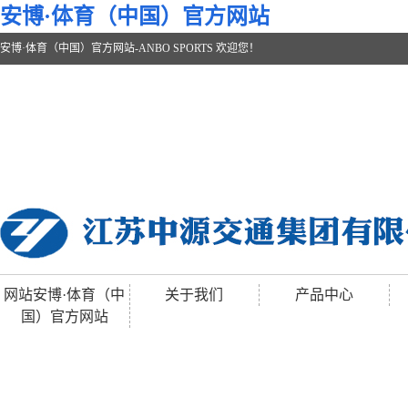
安博·体育（中国）官方网站
安博·体育（中国）官方网站-ANBO SPORTS 欢迎您！
网站安博·体育（中
关于我们
产品中心
国）官方网站